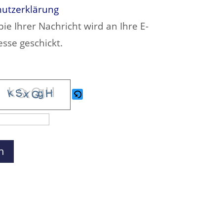
utzerklärung
pie Ihrer Nachricht wird an Ihre E-
esse geschickt.
A
ten