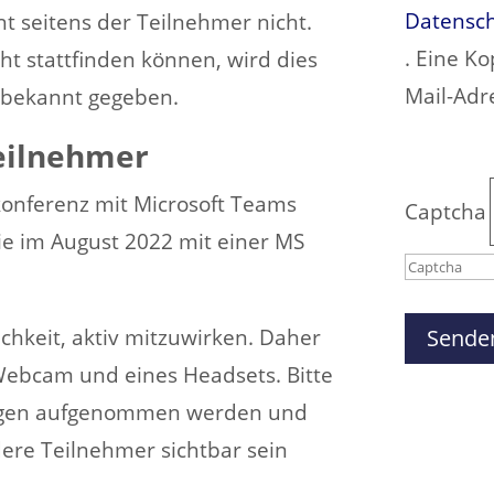
Datensch
t seitens der Teilnehmer nicht.
. Eine Ko
cht stattfinden können, wird dies
Mail-Adr
 bekannt gegeben.
Teilnehmer
okonferenz mit Microsoft Teams
Captcha
ie im August 2022 mit einer MS
Bitte
chkeit, aktiv mitzuwirken. Daher
gib
Webcam und eines Headsets. Bitte
die
zungen aufgenommen werden und
im
ere Teilnehmer sichtbar sein
CAPTCH
angezeig