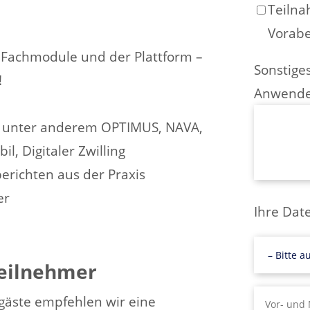
Teilna
Vorab
 Fachmodule und der Plattform –
Sonstig
!
Anwende
n, unter anderem OPTIMUS, NAVA,
l, Digitaler Zwilling
erichten aus der Praxis
er
Ihre Dat
teilnehmer
äste empfehlen wir eine