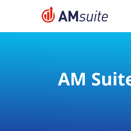
jQuery(function($){ $('.logo_container a').removeAttr
AM Suit