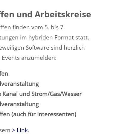
Zeichen
fen und Arbeitskreise
ein,
en finden vom 5. bis 7.
um
tungen im hybriden Format statt.
zu
weiligen Software sind herzlich
bestätige
n Events anzumelden:
dass
du
fen
ein
dveranstaltung
Mensch
e Kanal und Strom/Gas/Wasser
bist.
dveranstaltung
en (auch für Interessenten)
iesem
> Link
.