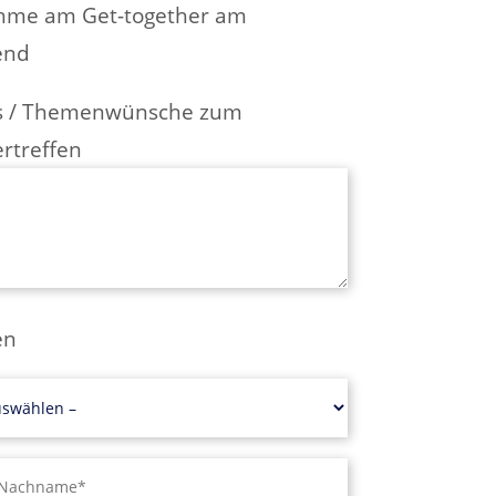
hme am Get-together am
end
es / Themenwünsche zum
rtreffen
en