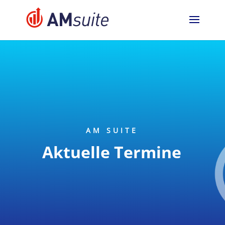
jQuery(function($){ $('.logo_container
a').removeAttr('href'); });
AM SUITE
Aktuelle Termine