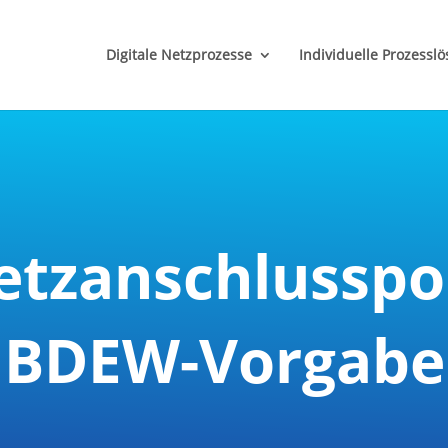
('href'); });
Digitale Netzprozesse
Individuelle Prozessl
tzanschlusspo
BDEW-Vorgabe