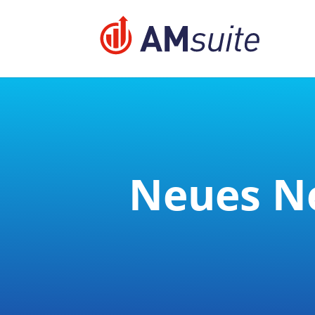
jQuery(function($){ $('.logo_container a').removeAttr
Neues Ne