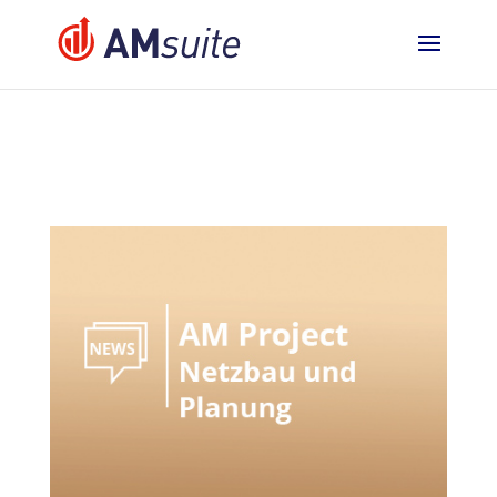
jQuery(function($){ $('.logo_container
a').removeAttr('href'); });