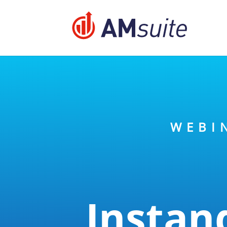
jQuery(function($){ $('.logo_container a').removeAttr
WEBI
Instan