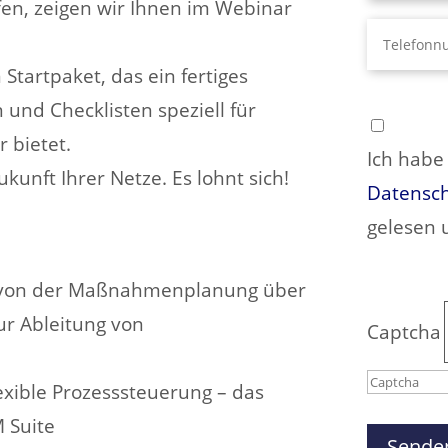
fen, zeigen wir Ihnen im Webinar
Startpaket, das ein fertiges
und Checklisten speziell für
Bitte las
 bietet.
Ich habe
ukunft Ihrer Netze. Es lohnt sich!
Datensch
gelesen 
p von der Maßnahmenplanung über
ur Ableitung von
Captcha
xible Prozesssteuerung – das
Bitte
 Suite
gib