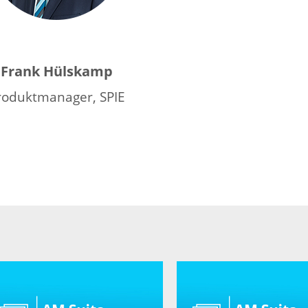
bist.
Frank Hülskamp
roduktmanager, SPIE