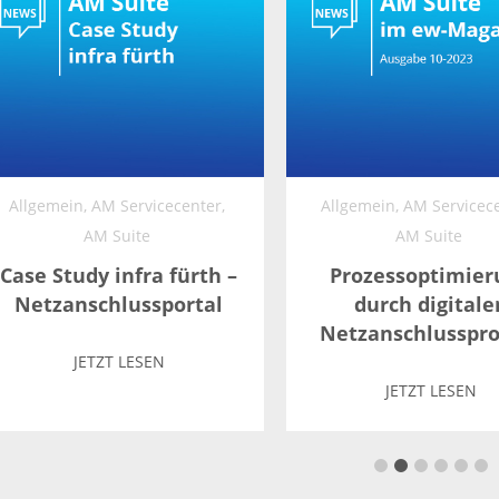
Allgemein,
AM Servicecenter,
Allgemein,
AM Servicece
AM Suite
AM Suite
Case Study infra fürth –
Prozessoptimier
Netzanschlussportal
durch digitale
Netzanschlusspro
JETZT LESEN
JETZT LESEN