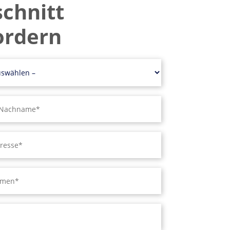
schnitt
ordern