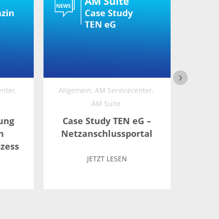
nter,
Allgemein,
AM Servicecenter,
Al
AM Suite
Neue
Sui
ung
Case Study TEN eG –
n
Netzanschlussportal
zess
JETZT LESEN