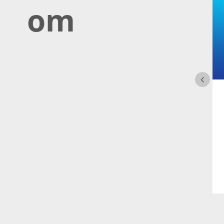
om
Allgemein,
AM Servicecenter,
AM Suite
Neues
Netzanschlussportal
nach BDEW-Vorgabe
JETZT LESEN