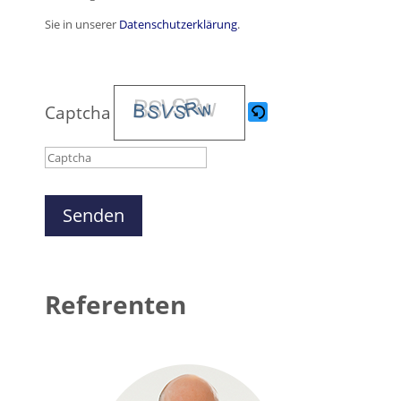
Sie in unserer
Datenschutzerklärung
.
Captcha
Bitte
gib
die
im
Referenten
CAPTCHA
angezeigten
Zeichen
ein,