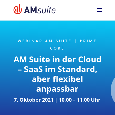
jQuery(function($){ $('.logo_container
a').removeAttr('href'); });
WEBINAR AM SUITE | PRIME
CORE
AM Suite in der Cloud
– SaaS im Standard,
aber flexibel
anpassbar
7. Oktober 2021 | 10.00 – 11.00 Uhr