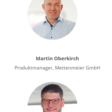
um
zu
bestätigen,
dass
du
ein
Martin Oberkirch
Mensch
bist.
Produktmanager, Mettenmeier GmbH